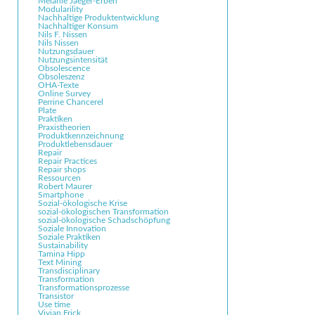
Melanie Jaeger-Erben
Modularility
Nachhaltige Produktentwicklung
Nachhaltiger Konsum
Nils F. Nissen
Nils Nissen
Nutzungsdauer
Nutzungsintensität
Obsolescence
Obsoleszenz
OHA-Texte
Online Survey
Perrine Chancerel
Plate
Praktiken
Praxistheorien
Produktkennzeichnung
Produktlebensdauer
Repair
Repair Practices
Repair shops
Ressourcen
Robert Maurer
Smartphone
Sozial-ökologische Krise
sozial-ökologischen Transformation
sozial-ökologische Schadschöpfung
Soziale Innovation
Soziale Praktiken
Sustainability
Tamina Hipp
Text Mining
Transdisciplinary
Transformation
Transformationsprozesse
Transistor
Use time
Vivian Frick