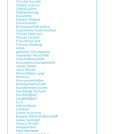
Circular Society
Citizen science
Digitalisation
Digitalisierung
Durability
Eduard Wagner
Environment
Environmental policy
Explorative Datenanalyse
Florian Hofmann
Florian Leckert
Functional unit
Futures thinking
GAIA
geplante Obsoleszenz
Geplanter Verschleiß
Geschäftsmodelle
Innovationsmanagement
Jakob Zwiers
Janis Winzer
Klaus-Dieter Lang
Konsum
Konsumverhalten
Kreislaufwirtschaft
Kundenrezensionen
Kurzlebige Technik
Kurzlebigkeit
Langlebigkeit
LCA
Lebensdauer
Lifetime
Linear economy
lineares Wirtschaftsmodell
Lukas Sprengel
Marina Proske
Masterarbeit
Max Marwede