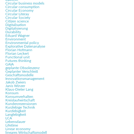
Gibt es "geplante
Circular business models
Circular consumption
Ressourcenschutz statt
Obsoleszenz"?
ikationen
ikationen
Circular Economy
Circular Literay
Elektroschrott
Circular Society
Citizen science
Digitalisation
Digitalisierung
Durability
Eduard Wagner
Environment
Environmental policy
Explorative Datenanalyse
Florian Hofmann
Florian Leckert
Functional unit
Futures thinking
GAIA
geplante Obsoleszenz
Geplanter Verschleiß
Geschäftsmodelle
Innovationsmanagement
Jakob Zwiers
Janis Winzer
Klaus-Dieter Lang
Konsum
Konsumverhalten
Kreislaufwirtschaft
Kundenrezensionen
Kurzlebige Technik
Kurzlebigkeit
Langlebigkeit
LCA
Lebensdauer
Lifetime
Linear economy
lineares Wirtschaftsmodell