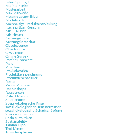
Lukas Sprengel
Marina Proske
Masterarbeit
Max Marwede
Melanie Jaeger-Erben
Modularility
Nachhaltige Produktentwicklung
Nachhaltiger Konsum
Nils F. Nissen
Nils Nissen
Nutzungsdauer
Nutzungsintensität
Obsolescence
Obsoleszenz
OHA-Texte
Online Survey
Perrine Chancerel
Plate
Praktiken
Praxistheorien
Produktkennzeichnung
Produktlebensdauer
Repair
Repair Practices
Repair shops
Ressourcen
Robert Maurer
Smartphone
Sozial-ökologische Krise
sozial-ökologischen Transformation
sozial-ökologische Schadschöpfung
Soziale Innovation
Soziale Praktiken
Sustainability
Tamina Hipp
Text Mining
Transdisciplinary