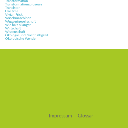
Transformation
Transformationsprozesse
Transistor
Use time
Vivian Frick
Waschmaschinen
Wegwerfgesellschaft
Wie hält`s länger
Wirtschaft
Wissenschaft
Ökologie und Nachhaltigkeit
Ökologische Wende
Navigation
Impressum
Glossar
überspringen