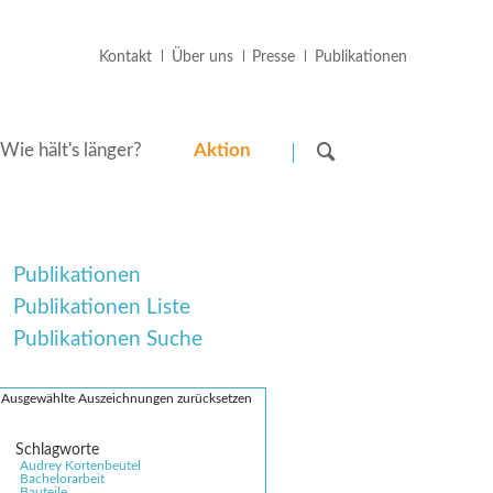
Navigation
überspringen
Kontakt
Über uns
Presse
Publikationen
Navigation
überspringen
Wie hält's länger?
Aktion
avigation
Publikationen
News
Häufige Fragen
Lang Lebe Technik - so
berspringen
Publikationen Liste
geht´s!
#LetsFixFirst Kampagne
Wieso schadet
Publikationen Suche
Weniger statt mehr:
gestartet - Werde aktiv
kurzlebige Technik
langlebige Technik
mit Circular Action!
Menschen & Umwelt?
Ausgewählte Auszeichnungen zurücksetzen
erkennen
Wie entsteht
Alt statt neu: gebrauchte
Obsoleszenz?
Audrey Kortenbeutel
Technik wertschätzen
Bachelorarbeit
Bauteile