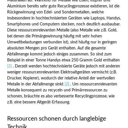
Materialien ab: Während für Metalle wie Eisen, Kupfer und
Aluminium bereits sehr gute Recyclingprozesse existieren, ist die
Rückgewinnung von Edel- und Sondermetallen, welche
insbesondere in hochtechnisierten Geräten wie Laptops, Handys,
Smartphones und Computern stecken, noch deutlich ausbaubar.
Diese ressourcenrelevanten Metalle (also Metalle wie z.B. Gold,
bei denen die Primärgewinnung häufig mit sehr hohen
Umweltbelastungen verbunden ist), sind häufig nur in geringen
absoluten Mengen pro Gerät enthalten. Auf die gesamte
Abfallmenge kommt jedoch einiges zusammen. So sind zum
Beispiel in einer Tonne Handys etwa 250 Gramm Gold enthalten
[2]
. Derzeit werden hochtechnisierte Geräte jedoch mit anderen
weniger ressourcenrelevanten Elektroaltgeräten vermischt (z.B.
Drucker, Kopierer), wodurch der relative Anteil der wertvollen
Metalle in der Abfallmenge sinkt
[2]
. Um ressourcenrelevanten
Metalle konsequent zu recyceln und Primärressourcen zu
schonen, bräuchte es also verbesserte Recyclingprozesse, wie
z.B. eine bessere Altgerät-Erfassung.
Ressourcen schonen durch langlebige
Technik