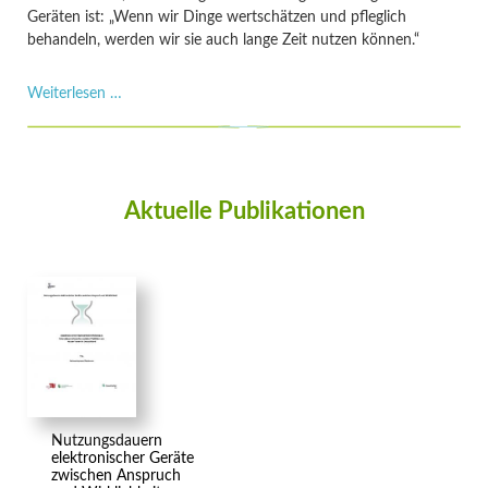
Geräten ist: „Wenn wir Dinge wertschätzen und pfleglich
behandeln, werden wir sie auch lange Zeit nutzen können.“
"DDR-
Weiterlesen …
Geräte:
kultig
und
unkaputtbar"
–
Aktuelle Publikationen
Melanie
Jaeger-
Erben
in
der
SUPERillu
Nutzungsdauern
elektronischer Geräte
zwischen Anspruch