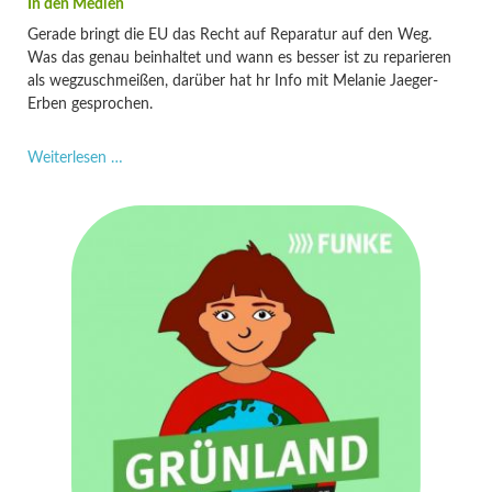
Gerade bringt die EU das Recht auf Reparatur auf den Weg.
Was das genau beinhaltet und wann es besser ist zu reparieren
als wegzuschmeißen, darüber hat hr Info mit Melanie Jaeger-
Erben gesprochen.
Reparieren
Weiterlesen …
statt
wegwerfen:
Wann
lohnt
es
sich?
–
Melanie
Jaeger-
Erben
im
hr
Info
Podcast