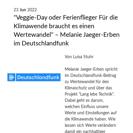
und
unkaputtbar"
23
Jun
2022
–
"Veggie-Day oder Ferienflieger Für die
Melanie
Klimawende braucht es einen
Jaeger-
Wertewandel" – Melanie Jaeger-Erben
Erben
in
im Deutschlandfunk
der
SUPERillu
Von
Luisa Stuhr
Melanie Jaeger-Erben spricht
im Deutschlandfunk-Beitrag
zu Wertewandel für den
Klimaschutz und über das
Projekt "Lang lebe Technik".
Dabei geht es darum,
welchen Einfluss unsere
Werte und Einstellungen auf
die Klimawende haben. Wie
lassen sich Werte verändern
damit ein nachhaltiger