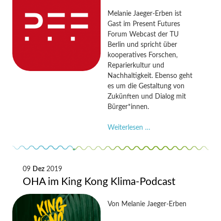
Melanie Jaeger-Erben ist
Gast im Present Futures
Forum Webcast der TU
Berlin und spricht über
kooperatives Forschen,
Reparierkultur und
Nachhaltigkeit. Ebenso geht
es um die Gestaltung von
Zukünften und Dialog mit
Bürger*innen.
OHA
Weiterlesen …
im
Present
Futures
Forum
09
Dez
2019
Webcast
OHA im King Kong Klima-Podcast
Von
Melanie Jaeger-Erben