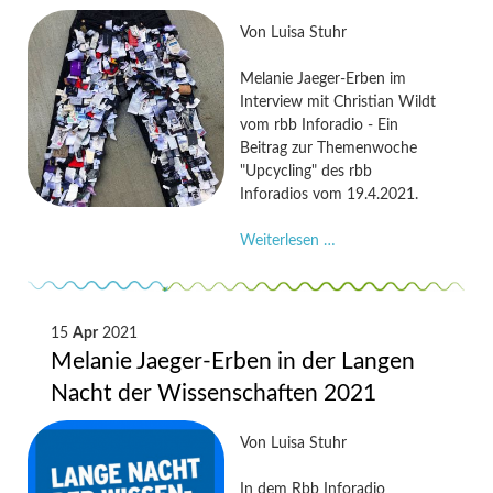
–
Tamina
Von
Luisa Stuhr
Hipp
im
Melanie Jaeger-Erben im
Deutschlandfunk
Interview mit Christian Wildt
vom rbb Inforadio - Ein
Beitrag zur Themenwoche
"Upcycling" des rbb
Inforadios vom 19.4.2021.
Upcycling:
Weiterlesen …
"Im
Dialog
mit
dem
15
Apr
2021
Gegenstand"
Melanie Jaeger-Erben in der Langen
-
Nacht der Wissenschaften 2021
Melanie
Jaeger-
Von
Luisa Stuhr
Erben
im
In dem Rbb Inforadio