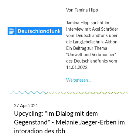
aus
der
Von
Tamina Hipp
Wachstumsfalle"
–
Tamina Hipp spricht im
Melanie
Interview mit Axel Schröder
Jaeger-
vom Deutschlandfunk über
Erben
die LangLebeTechnik-Aktion -
am
Ein Beitrag zur Thema
2.
"Umwelt und Verbraucher"
März
des Deutschlandfunks vom
auf
11.01.2022.
3sat
"Besonders
Weiterlesen …
alte
Elektrogeräte
gesucht
–
27
Apr
2021
längere
Upcycling: "Im Dialog mit dem
Nutzung
Gegenstand" - Melanie Jaeger-Erben im
hilft
inforadion des rbb
sparen"