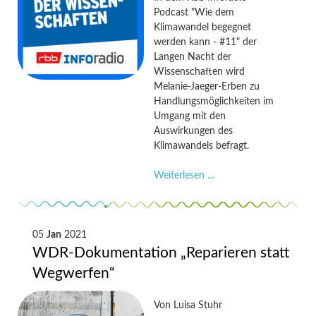
inforadion
Podcast "Wie dem
des
Klimawandel begegnet
rbb
werden kann - #11" der
Langen Nacht der
Wissenschaften wird
Melanie-Jaeger-Erben zu
Handlungsmöglichkeiten im
Umgang mit den
Auswirkungen des
Klimawandels befragt.
Melanie
Weiterlesen …
Jaeger-
Erben
in
der
05
Jan
2021
Langen
WDR-Dokumentation „Reparieren statt
Nacht
Wegwerfen“
der
Wissenschaften
Von
Luisa Stuhr
2021