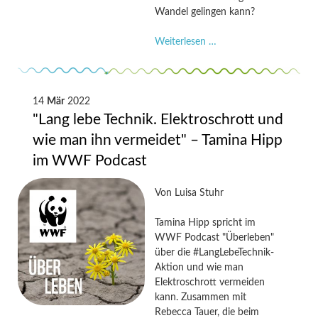
Wandel gelingen kann?
"Veggie-
Weiterlesen …
Day
oder
Ferienflieger
Für
14
Mär
2022
die
"Lang lebe Technik. Elektroschrott und
Klimawende
wie man ihn vermeidet" – Tamina Hipp
braucht
im WWF Podcast
es
einen
Wertewandel"
Von
Luisa Stuhr
–
Melanie
Tamina Hipp spricht im
Jaeger-
WWF Podcast "Überleben"
Erben
über die #LangLebeTechnik-
im
Aktion und wie man
Deutschlandfunk
Elektroschrott vermeiden
kann. Zusammen mit
Rebecca Tauer, die beim