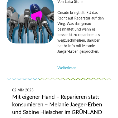
Von
Luisa Stuhr
Gerade bringt die EU das
Recht auf Reparatur auf den
Weg. Was das genau
beinhaltet und wann es
besser ist zu reparieren als
wegzuschmeißen, darüber
hat hr Info mit Melanie
Jaeger-Erben gesprochen.
Reparieren
Weiterlesen …
statt
wegwerfen:
Wann
lohnt
02
Mär
2023
es
Mit eigener Hand – Reparieren statt
sich?
konsumieren – Melanie Jaeger-Erben
–
und Sabine Hielscher im GRÜNLAND
Melanie
Jaeger-