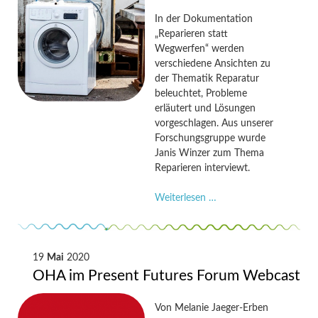
In der Dokumentation
„Reparieren statt
Wegwerfen“ werden
verschiedene Ansichten zu
der Thematik Reparatur
beleuchtet, Probleme
erläutert und Lösungen
vorgeschlagen. Aus unserer
Forschungsgruppe wurde
Janis Winzer zum Thema
Reparieren interviewt.
WDR-
Weiterlesen …
Dokumentation
„Reparieren
statt
Wegwerfen“
19
Mai
2020
OHA im Present Futures Forum Webcast
Von
Melanie Jaeger-Erben