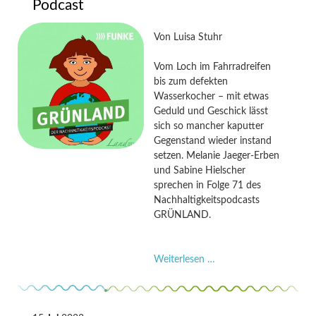
Podcast
Erben
im
Von
Luisa Stuhr
hr
Info
Vom Loch im Fahrradreifen
Podcast
bis zum defekten
Wasserkocher – mit etwas
Geduld und Geschick lässt
sich so mancher kaputter
Gegenstand wieder instand
setzen. Melanie Jaeger-Erben
und Sabine Hielscher
sprechen in Folge 71 des
Nachhaltigkeitspodcasts
GRÜNLAND.
Mit
Weiterlesen …
eigener
Hand
–