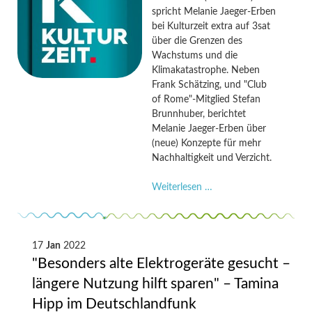
Podcast
spricht Melanie Jaeger-Erben
bei Kulturzeit extra auf 3sat
über die Grenzen des
Wachstums und die
Klimakatastrophe. Neben
Frank Schätzing, und "Club
of Rome"-Mitglied Stefan
Brunnhuber, berichtet
Melanie Jaeger-Erben über
(neue) Konzepte für mehr
Nachhaltigkeit und Verzicht.
"Kulturzeit
Weiterlesen …
extra:
Mensch,
Erde
-
17
Jan
2022
was
"Besonders alte Elektrogeräte gesucht –
tun?
längere Nutzung hilft sparen" – Tamina
Mit
Hipp im Deutschlandfunk
Nachhaltigkeit