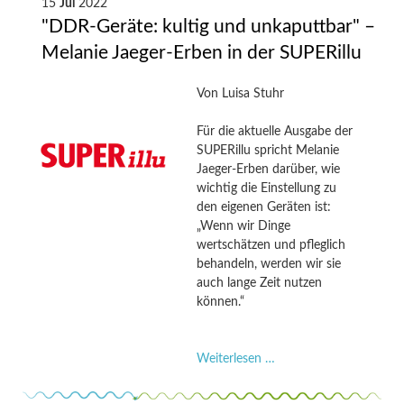
Reparieren
15
Jul
2022
statt
"DDR-Geräte: kultig und unkaputtbar" –
konsumieren
Melanie Jaeger-Erben in der SUPERillu
–
Melanie
Von
Luisa Stuhr
Jaeger-
Erben
Für die aktuelle Ausgabe der
und
SUPERillu spricht Melanie
Sabine
Jaeger-Erben darüber, wie
Hielscher
wichtig die Einstellung zu
im
den eigenen Geräten ist:
GRÜNLAND
„Wenn wir Dinge
Podcast
wertschätzen und pfleglich
behandeln, werden wir sie
auch lange Zeit nutzen
können.“
"DDR-
Weiterlesen …
Geräte:
kultig