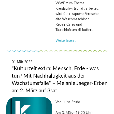
WWF zum Thema
Kreislaufwirtschaft arbeitet,
wird über kaputte Fernseher,
alte Waschmaschinen,
Repair Cafes und
Tauschbörsen diskutiert.
"Lang
Weiterlesen …
lebe
Technik.
Elektroschrott
und
01
Mär
2022
wie
"Kulturzeit extra: Mensch, Erde - was
man
tun? Mit Nachhaltigkeit aus der
ihn
Wachstumsfalle" – Melanie Jaeger-Erben
vermeidet"
–
am 2. März auf 3sat
Tamina
Hipp
Von
Luisa Stuhr
im
WWF
Am 3. März (19:20 Uhr)