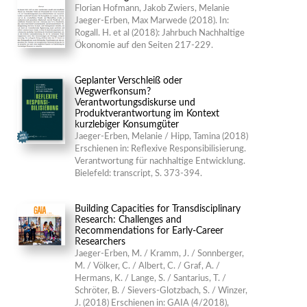
Florian Hofmann, Jakob Zwiers, Melanie
Jaeger-Erben, Max Marwede (2018). In:
Rogall. H. et al (2018): Jahrbuch Nachhaltige
Ökonomie auf den Seiten 217-229.
Geplanter Verschleiß oder
Wegwerfkonsum?
Verantwortungsdiskurse und
Produktverantwortung im Kontext
kurzlebiger Konsumgüter
Jaeger-Erben, Melanie / Hipp, Tamina (2018)
Erschienen in: Reflexive Responsibilisierung.
Verantwortung für nachhaltige Entwicklung.
Bielefeld: transcript, S. 373-394.
Building Capacities for Transdisciplinary
Research: Challenges and
Recommendations for Early-Career
Researchers
Jaeger-Erben, M. / Kramm, J. / Sonnberger,
M. / Völker, C. / Albert, C. / Graf, A. /
Hermans, K. / Lange, S. / Santarius, T. /
Schröter, B. / Sievers-Glotzbach, S. / Winzer,
J. (2018) Erschienen in: GAIA (4/2018),