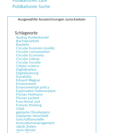
überspringen
Publikationen Liste
Publikationen Suche
Ausgewählte Auszeichnungen zurücksetzen
Audrey Kortenbeutel
Bachelorarbeit
Bauteile
Circular business models
Circular consumption
Circular Economy
Circular Literay
Circular Society
Citizen science
Digitalisation
Digitalisierung
Durability
Eduard Wagner
Environment
Environmental policy
Explorative Datenanalyse
Florian Hofmann
Florian Leckert
Functional unit
Futures thinking
GAIA
geplante Obsoleszenz
Geplanter Verschleiß
Geschäftsmodelle
Innovationsmanagement
Jakob Zwiers
Janis Winzer