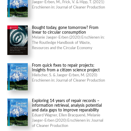
Jaeger-Erben, M., Frick, V. & Hipp, T. (2021)
Erschienen in: Journal of Cleaner Production
Bought today, gone tomorrow? From
linear to circular consumption
Melanie Jaeger-Erben (2020) Erschienen in:
The Routledge Handbook of Waste,
Resources and the Circular Economy
From quick fixes to repair projects:
Insights from a citizen science project
Hielscher, S. & Jaeger-Erben, M. (2020)
Erschienen in: Journal of Cleaner Production
Exploring 14 years of repair records –
information retrieval, analysis potential
and data gaps to improve reparability
Eduard Wagner, Ellen Bracquené, Melanie
Jaeger-Erben (2020) Erschienen in: Journal
of Cleaner Production