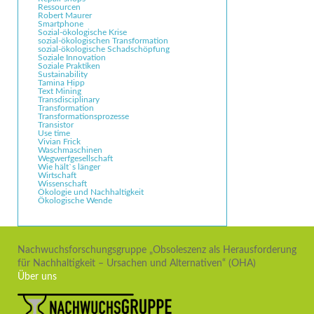
Ressourcen
Robert Maurer
Smartphone
Sozial-ökologische Krise
sozial-ökologischen Transformation
sozial-ökologische Schadschöpfung
Soziale Innovation
Soziale Praktiken
Sustainability
Tamina Hipp
Text Mining
Transdisciplinary
Transformation
Transformationsprozesse
Transistor
Use time
Vivian Frick
Waschmaschinen
Wegwerfgesellschaft
Wie hält`s länger
Wirtschaft
Wissenschaft
Ökologie und Nachhaltigkeit
Ökologische Wende
Nachwuchsforschungsgruppe „Obsoleszenz als Herausforderung
für Nachhaltigkeit – Ursachen und Alternativen“ (OHA)
Über uns