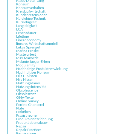
Klaus-Dieter Lang
Konsum
Konsumverhalten
Kreislaufwirtschaft
Kundenrezensionen
Kurzlebige Technik
Kurzlebigkeit
Langlebigkeit
LCA
Lebensdauer
Lifetime
Linear economy
lineares Wirtschaftsmodell
Lukas Sprengel
Marina Proske
Masterarbeit
Max Marwede
Melanie Jaeger-Erben
Modularility
Nachhaltige Produktentwicklung
Nachhaltiger Konsum
Nils F. Nissen
Nils Nissen
Nutzungsdauer
Nutzungsintensität
Obsolescence
Obsoleszenz
OHA-Texte
Online Survey
Perrine Chancerel
Plate
Praktiken
Praxistheorien
Produktkennzeichnung
Produktlebensdauer
Repair
Repair Practices
Repair shops