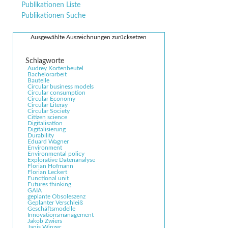
überspringen
Publikationen Liste
Publikationen Suche
Ausgewählte Auszeichnungen zurücksetzen
Audrey Kortenbeutel
Bachelorarbeit
Bauteile
Circular business models
Circular consumption
Circular Economy
Circular Literay
Circular Society
Citizen science
Digitalisation
Digitalisierung
Durability
Eduard Wagner
Environment
Environmental policy
Explorative Datenanalyse
Florian Hofmann
Florian Leckert
Functional unit
Futures thinking
GAIA
geplante Obsoleszenz
Geplanter Verschleiß
Geschäftsmodelle
Innovationsmanagement
Jakob Zwiers
Janis Winzer