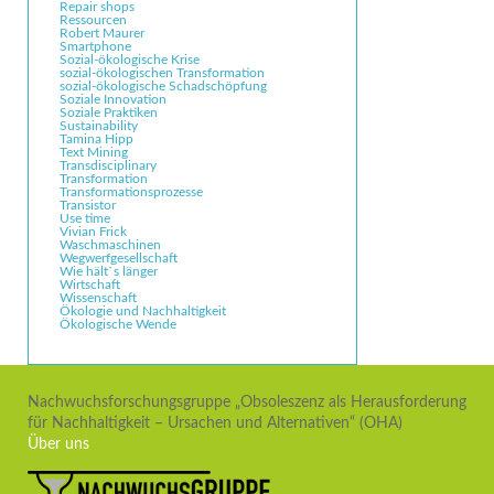
Repair shops
Ressourcen
Robert Maurer
Smartphone
Sozial-ökologische Krise
sozial-ökologischen Transformation
sozial-ökologische Schadschöpfung
Soziale Innovation
Soziale Praktiken
Sustainability
Tamina Hipp
Text Mining
Transdisciplinary
Transformation
Transformationsprozesse
Transistor
Use time
Vivian Frick
Waschmaschinen
Wegwerfgesellschaft
Wie hält`s länger
Wirtschaft
Wissenschaft
Ökologie und Nachhaltigkeit
Ökologische Wende
Nachwuchsforschungsgruppe „Obsoleszenz als Herausforderung
für Nachhaltigkeit – Ursachen und Alternativen“ (OHA)
Über uns