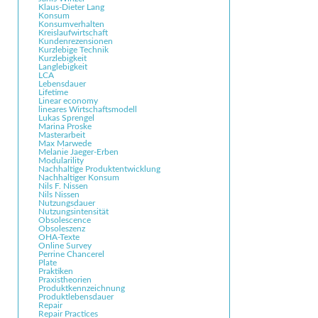
Klaus-Dieter Lang
Konsum
Konsumverhalten
Kreislaufwirtschaft
Kundenrezensionen
Kurzlebige Technik
Kurzlebigkeit
Langlebigkeit
LCA
Lebensdauer
Lifetime
Linear economy
lineares Wirtschaftsmodell
Lukas Sprengel
Marina Proske
Masterarbeit
Max Marwede
Melanie Jaeger-Erben
Modularility
Nachhaltige Produktentwicklung
Nachhaltiger Konsum
Nils F. Nissen
Nils Nissen
Nutzungsdauer
Nutzungsintensität
Obsolescence
Obsoleszenz
OHA-Texte
Online Survey
Perrine Chancerel
Plate
Praktiken
Praxistheorien
Produktkennzeichnung
Produktlebensdauer
Repair
Repair Practices