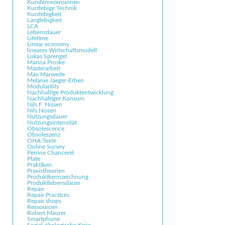
Kundenrezensionen
Kurzlebige Technik
Kurzlebigkeit
Langlebigkeit
LCA
Lebensdauer
Lifetime
Linear economy
lineares Wirtschaftsmodell
Lukas Sprengel
Marina Proske
Masterarbeit
Max Marwede
Melanie Jaeger-Erben
Modularility
Nachhaltige Produktentwicklung
Nachhaltiger Konsum
Nils F. Nissen
Nils Nissen
Nutzungsdauer
Nutzungsintensität
Obsolescence
Obsoleszenz
OHA-Texte
Online Survey
Perrine Chancerel
Plate
Praktiken
Praxistheorien
Produktkennzeichnung
Produktlebensdauer
Repair
Repair Practices
Repair shops
Ressourcen
Robert Maurer
Smartphone
Sozial-ökologische Krise