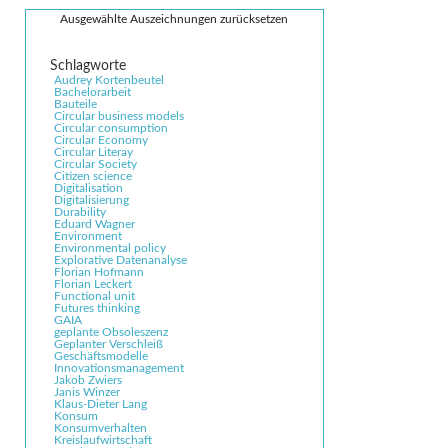
Ausgewählte Auszeichnungen zurücksetzen
Audrey Kortenbeutel
Bachelorarbeit
Bauteile
Circular business models
Circular consumption
Circular Economy
Circular Literay
Circular Society
Citizen science
Digitalisation
Digitalisierung
Durability
Eduard Wagner
Environment
Environmental policy
Explorative Datenanalyse
Florian Hofmann
Florian Leckert
Functional unit
Futures thinking
GAIA
geplante Obsoleszenz
Geplanter Verschleiß
Geschäftsmodelle
Innovationsmanagement
Jakob Zwiers
Janis Winzer
Klaus-Dieter Lang
Konsum
Konsumverhalten
Kreislaufwirtschaft