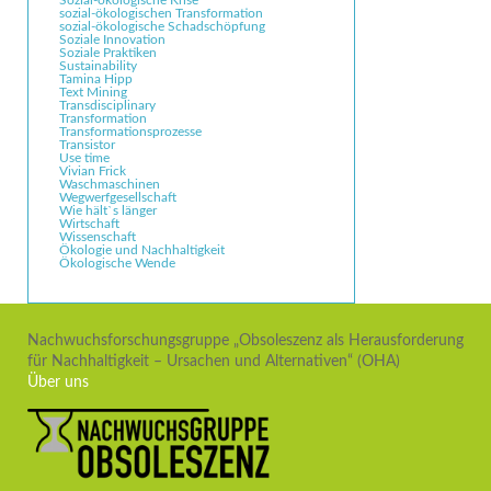
sozial-ökologischen Transformation
sozial-ökologische Schadschöpfung
Soziale Innovation
Soziale Praktiken
Sustainability
Tamina Hipp
Text Mining
Transdisciplinary
Transformation
Transformationsprozesse
Transistor
Use time
Vivian Frick
Waschmaschinen
Wegwerfgesellschaft
Wie hält`s länger
Wirtschaft
Wissenschaft
Ökologie und Nachhaltigkeit
Ökologische Wende
Nachwuchsforschungsgruppe „Obsoleszenz als Herausforderung
für Nachhaltigkeit – Ursachen und Alternativen“ (OHA)
Über uns