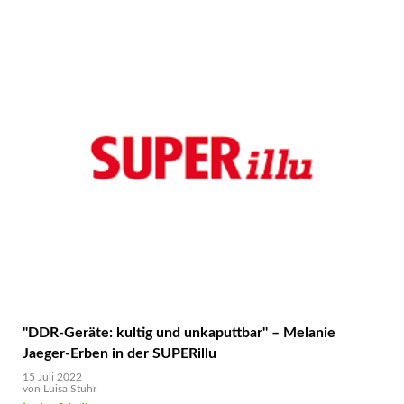
Hand
–
Reparieren
statt
konsumieren
–
Melanie
Jaeger-
Erben
und
Sabine
Hielscher
im
GRÜNLAND
Podcast
"DDR-Geräte: kultig und unkaputtbar" – Melanie
Jaeger-Erben in der SUPERillu
15 Juli 2022
von
Luisa Stuhr