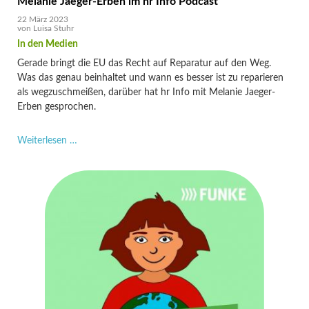
Melanie Jaeger-Erben im hr Info Podcast
22 März 2023
von
Luisa Stuhr
Gerade bringt die EU das Recht auf Reparatur auf den Weg.
Was das genau beinhaltet und wann es besser ist zu reparieren
als wegzuschmeißen, darüber hat hr Info mit Melanie Jaeger-
Erben gesprochen.
Reparieren
Weiterlesen …
statt
wegwerfen:
Wann
lohnt
es
sich?
–
Melanie
Jaeger-
Erben
im