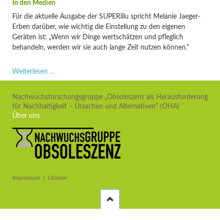
Für die aktuelle Ausgabe der SUPERillu spricht Melanie Jaeger-
Erben darüber, wie wichtig die Einstellung zu den eigenen
Geräten ist: „Wenn wir Dinge wertschätzen und pfleglich
behandeln, werden wir sie auch lange Zeit nutzen können.“
"DDR-
Weiterlesen …
Geräte:
kultig
Nachwuchsforschungsgruppe „Obsoleszenz als Herausforderung
und
für Nachhaltigkeit – Ursachen und Alternativen“ (OHA)
unkaputtbar"
Über uns
–
Melanie
Jaeger-
Erben
in
der
Navigation
Impressum
Glossar
SUPERillu
überspringen