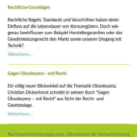
gestartet
-
Rechtliche Grundlagen
Werde
aktiv
Rechtliche Regeln, Standards und Vorschriften haben einen
mit
Einfluss auf die Lebensdauer von Konsumgütern. Doch wie
Circular
genau beeinflussen zum Beispiel Herstellergarantien oder das
Action!
Gewährleistungsrecht den Markt sowie unseren Umgang mit
Technik?
Rechtliche
Weiterlesen …
Grundlagen
Gegen Obsoleszenz – mit Recht
Ein völlig neuer Blickwinkel auf die Thematik Obsoleszenz.
Christian Dickenhorst schreibt in seinem Buch "Gegen
Obsoleszenz – mit Recht" aus Sicht der Recht- und
Gesetzeslage.
Gegen
Weiterlesen …
Obsoleszenz
–
mit
Nachwuchsforschungsgruppe „Obsoleszenz als Herausforderung