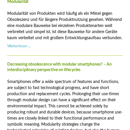
Smartphones
Modularität
–
wie
Modularität von Produkten wird häufig als ein Mittel gegen
schnell
Obsoleszenz und für längere Produktnutzung gesehen. Während
ist
eine modulare Bauweise bei einzelnen Produktenarten weit
zu
verbreitet und simpel ist, ist diese Bauweise für andere Geräte
schnell?
kaum verbeitet und mit großem Entwicklungsaufbau verbunden.
Modularität
Weiterlesen …
Decreasing obsolescence with modular smartphones? – An
interdisciplinary perspective on lifecycles
Smartphones offer a wide spectrum of features and functions,
are subject to fast technological progress, and have short
production and replacement cycles. Prolonging their use-times
through modular design can have a significant effect on their
environmental impact. This cannot be achieved solely by
producing robust and durable devices, because smartphone use-
times are closely linked to their functional performance and
symbolic meaning. Modularity strategies change the