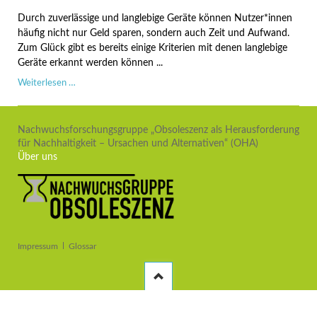
behalten?
Wann
Durch zuverlässige und langlebige Geräte können Nutzer*innen
sich
häufig nicht nur Geld sparen, sondern auch Zeit und Aufwand.
ein
Zum Glück gibt es bereits einige Kriterien mit denen langlebige
Ersatzkauf
Geräte erkannt werden können ...
lohnt
Weniger
Weiterlesen …
statt
mehr:
langlebige
Nachwuchsforschungsgruppe „Obsoleszenz als Herausforderung
Technik
für Nachhaltigkeit – Ursachen und Alternativen“ (OHA)
erkennen
Über uns
Navigation
Impressum
Glossar
überspringen