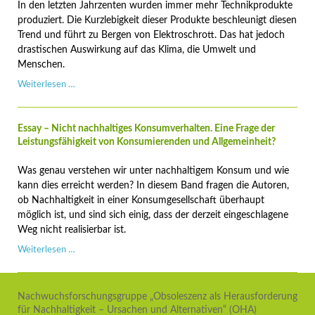
In den letzten Jahrzenten wurden immer mehr Technikprodukte
produziert. Die Kurzlebigkeit dieser Produkte beschleunigt diesen
Trend und führt zu Bergen von Elektroschrott. Das hat jedoch
drastischen Auswirkung auf das Klima, die Umwelt und
Menschen.
Wieso
Weiterlesen …
schadet
kurzlebige
Technik
Essay – Nicht nachhaltiges Konsumverhalten. Eine Frage der
Menschen
Leistungsfähigkeit von Konsumierenden und Allgemeinheit?
&
Umwelt?
Was genau verstehen wir unter nachhaltigem Konsum und wie
kann dies erreicht werden? In diesem Band fragen die Autoren,
ob Nachhaltigkeit in einer Konsumgesellschaft überhaupt
möglich ist, und sind sich einig, dass der derzeit eingeschlagene
Weg nicht realisierbar ist.
Essay
Weiterlesen …
–
Nicht
nachhaltiges
Nachwuchsforschungsgruppe „Obsoleszenz als Herausforderung
Konsumverhalten.
für Nachhaltigkeit – Ursachen und Alternativen“ (OHA)