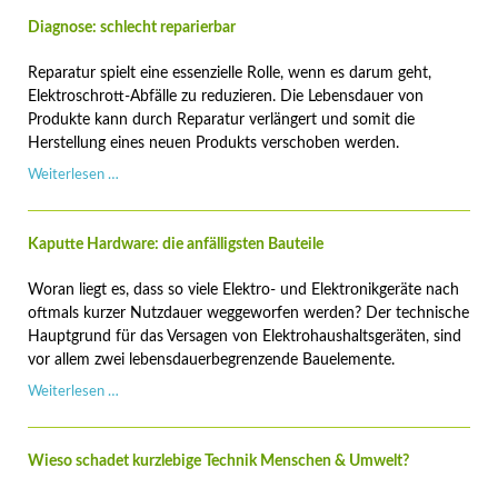
Technik.
Elektroschrott
Diagnose: schlecht reparierbar
und
wie
Reparatur spielt eine essenzielle Rolle, wenn es darum geht,
man
Elektroschrott-Abfälle zu reduzieren. Die Lebensdauer von
ihn
Produkte kann durch Reparatur verlängert und somit die
vermeidet"
Herstellung eines neuen Produkts verschoben werden.
–
Diagnose:
Weiterlesen …
Tamina
schlecht
Hipp
reparierbar
im
Kaputte Hardware: die anfälligsten Bauteile
WWF
Podcast
Woran liegt es, dass so viele Elektro- und Elektronikgeräte nach
oftmals kurzer Nutzdauer weggeworfen werden? Der technische
Hauptgrund für das Versagen von Elektrohaushaltsgeräten, sind
vor allem zwei lebensdauerbegrenzende Bauelemente.
Kaputte
Weiterlesen …
Hardware:
die
anfälligsten
Wieso schadet kurzlebige Technik Menschen & Umwelt?
Bauteile